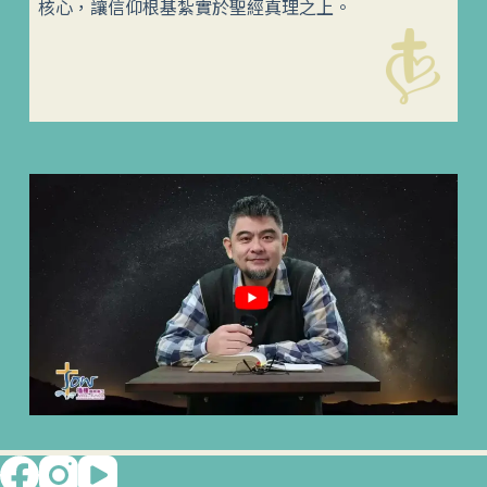
核心，讓信仰根基紮實於聖經真理之上。