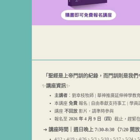
「聖經是上帝門訓的紀錄，而門訓則是我們
✨
講座資訊
✨
主講者
：劉幸枝牧師 | 華神推廣延伸神學教
本講座
免費
報名 | 自由奉獻支持事工 | 
講座
不回放
影片，請準時參與
報名至
2026 年 4 月 9 日（四）
截止，趕緊
➜
講座時間｜
週日晚上 7:30-8:30（7:20 
4/12、4/19、4/26、5/3、5/10、5/17、5/24、