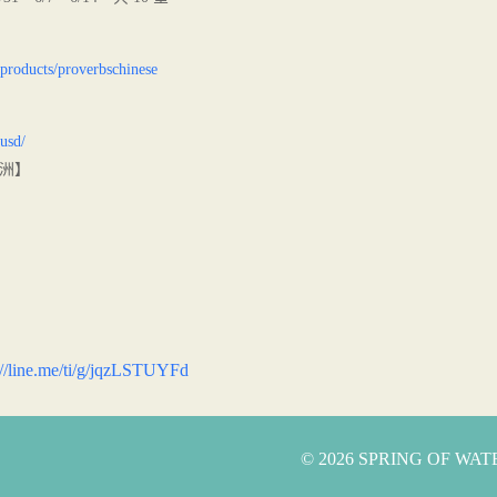
/products/proverbschinese
usd/
洲】
://line.me/ti/g/jqzLSTUYFd
© 2026 SPRING OF WA