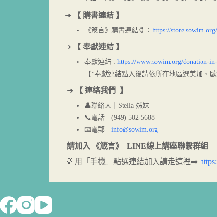
➜
【
購書連結
】
《箴言》購書連結🧷：
https://store.sowim.org
➜
【
奉獻連結
】
奉獻連結 :
https://www.sowim.org/donation-in-
【*奉獻連結點入後請依所在地區選美加、歐
➜
【
連絡我們
】
👤聯絡人｜Stella 姊妹
📞電話｜(949) 502-5688
📧電郵
｜
info@sowim.or
g
請加入 《箴言》 LINE線上講座聯繫群組
💡 用「手機」點選連結加入請走這裡➡️
https