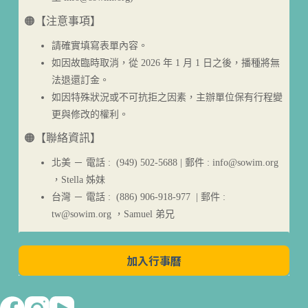
🟠【注意事項】
請確實填寫表單內容。
如因故臨時取消，從 2026 年 1 月 1 日之後，播種將無
法退還訂金。
如因特殊狀況或不可抗拒之因素，主辦單位保有行程變
更與修改的權利。
🟠【聯絡資訊】
北美 － 電話 : (949) 502-5688 | 郵件 : info@sowim.org
，Stella 姊妹
台灣 － 電話 : (886) 906-918-977 | 郵件 :
tw@sowim.org ，Samuel 弟兄
加入行事曆