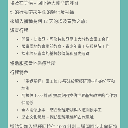
埃及在等候 – 回耶穌大使命的呼召
你的行動帶來生命的轉化及祝福
來加入播種為期 12 天的埃及宣教之旅!
短宣行程
開羅、艾梅亞、阿修特和亞歷山大城教會事工合作
服事當地教會學前教育、青少年事工及孤兒院工作
探索埃及豐富的基督教傳統和歷史遺跡
協助服務當地醫療診所
行程特色
「重返聖經」事工核心-專注於聖經研讀材料的分享和
培訓
阿拉伯 1000 計劃-擴展與阿拉伯世界基督教會的合作夥
伴關係
全人關懷服事 – 結合聖經培訓與人道關懷事工
歷史文化體驗 – 探訪聖經地標和古代遺址
邀請您加入播種阿拉伯 1000 計劃 – 邁開腳步走向阿拉