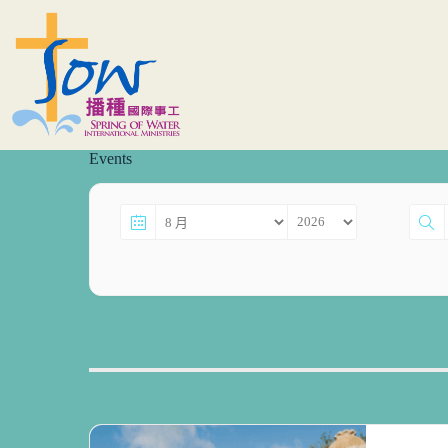
跳
至
主
要
內
容
Events