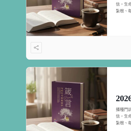
信，生
紮根、
20
播種門
信，生
紮根、