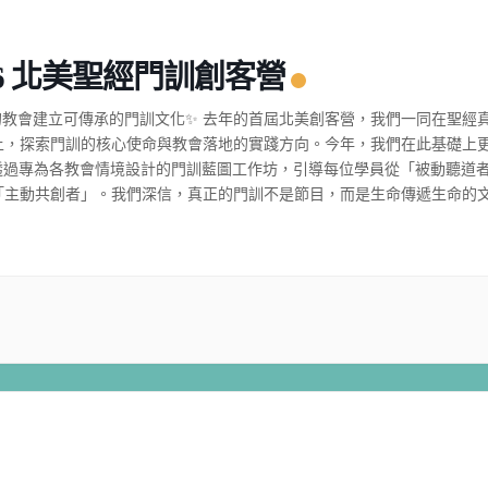
26 北美聖經門訓創客營
的教會建立可傳承的門訓文化✨ 去年的首屆北美創客營，我們一同在聖經
上，探索門訓的核心使命與教會落地的實踐方向。今年，我們在此基礎上
- 透過專為各教會情境設計的門訓藍圖工作坊，引導每位學員從「被動聽道
「主動共創者」。我們深信，真正的門訓不是節目，而是生命傳遞生命的
理不停留在課堂或講台，而是透過每一位被裝備的信徒，延伸到家庭、職
每個角落。