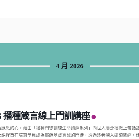
4 月 2026
26 播種箴言線上門訓講座
著感恩的心，藉由「播種門徒訓練生命讀經系列」向世人廣泛播撒上帝話
此課程旨在培育學員成為耶穌基督真誠的門徒，透過逐卷深入研讀聖經，