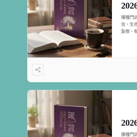
20
播種門
信，生
紮根、
20
播種門