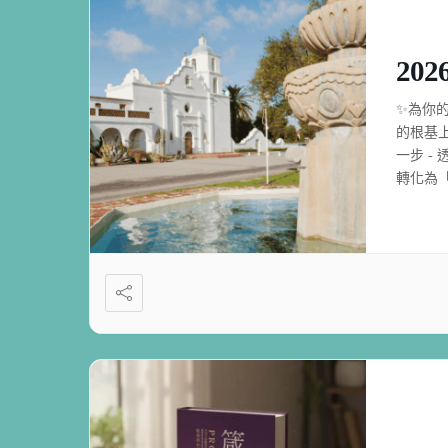
20
✨為你
的根基
一步 
轉化為
化；真
教會的